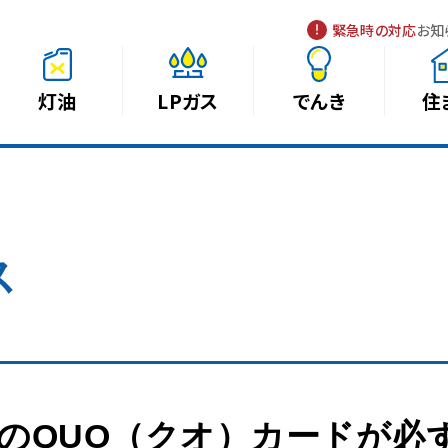
緊急時の対応
お知
灯油
LPガス
でんき
住
ス
分のQUO（クオ）カードが