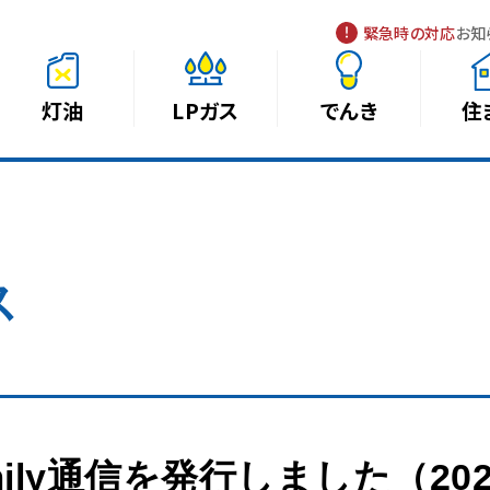
緊急時の対応
お知
灯油
LPガス
でんき
住
ス
ily通信を発行しました（20